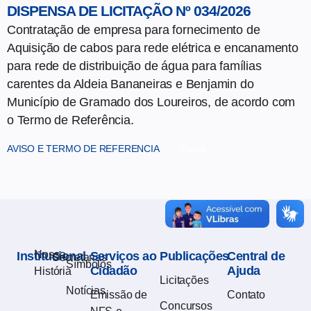
DISPENSA DE LICITAÇÃO Nº 034/2026
Contratação de empresa para fornecimento de
Aquisição de cabos para rede elétrica e encanamento
para rede de distribuição de água para famílias
carentes da Aldeia Bananeiras e Benjamin do
Município de Gramado dos Loureiros, de acordo com
o Termo de Referência.
AVISO E TERMO DE REFERENCIA
Baixar
Nossa
Institucional
Serviços ao
Publicações
Central de
Secretarias
Símbolos
Cidadão
Ajuda
História
Licitações
Notícias
Emissão de
Contato
Concursos