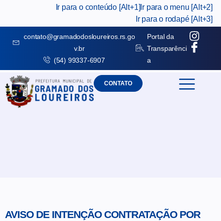
Ir para o conteúdo [Alt+1]
Ir para o menu [Alt+2]
Ir para o rodapé [Alt+3]
contato@gramadodosloureiros.rs.go
Portal da
v.br
Transparênci
(54) 99337-6907
a
CONTATO
AVISO DE INTENÇÃO CONTRATAÇÃO POR