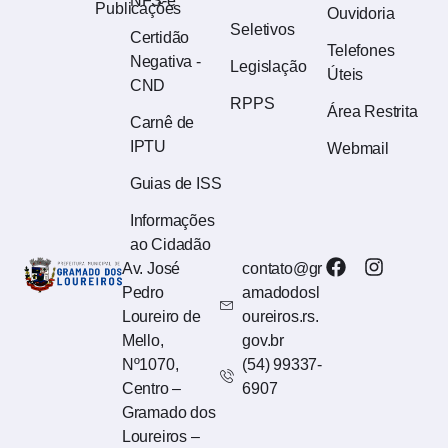
NFS-e
Publicações
Ouvidoria
Seletivos
Certidão
Telefones
Negativa -
Legislação
Úteis
CND
RPPS
Área Restrita
Carnê de
IPTU
Webmail
Guias de ISS
Informações
ao Cidadão
Av. José
contato@gr
Pedro
amadodosl
Loureiro de
oureiros.rs.
Mello,
gov.br
Nº1070,
(54) 99337-
Centro –
6907
Gramado dos
Loureiros –