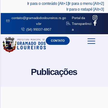
Ir para o conteúdo [Alt+1]
Ir para o menu [Alt+2]
Ir para o rodapé [Alt+3]
contato@gramadodosloureiros.rs.go
Portal da
v.br
Transparênci
(54) 99337-6907
a
CONTATO
Publicações