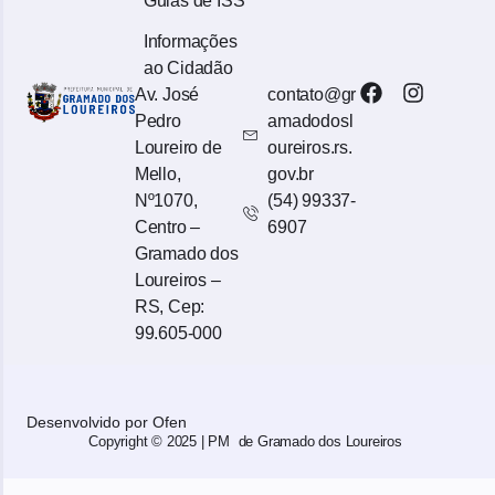
Guias de ISS
Informações
ao Cidadão
Av. José
contato@gr
Pedro
amadodosl
Loureiro de
oureiros.rs.
Mello,
gov.br
Nº1070,
(54) 99337-
Centro –
6907
Gramado dos
Loureiros –
RS, Cep:
99.605-000
Desenvolvido por Ofen
Copyright © 2025 | PM de Gramado dos Loureiros