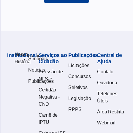
Nossa
Institucional
Serviços ao
Publicações
Central de
Secretarias
Símbolos
Cidadão
Ajuda
História
Licitações
Notícias
Emissão de
Contato
Concursos
NFS-e
Publicações
Ouvidoria
Seletivos
Certidão
Telefones
Negativa -
Legislação
Úteis
CND
RPPS
Área Restrita
Carnê de
IPTU
Webmail