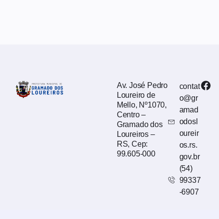
Av. José Pedro
contat
Loureiro de
o@gr
Mello, Nº1070,
amad
Centro –
odosl
Gramado dos
oureir
Loureiros –
RS, Cep:
os.rs.
99.605-000
gov.br
(54)
99337
-6907