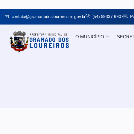
contato@gramadodosloureiros.rs.gov.br
(54) 99337-6907
Po
O MUNICÍPIO
SECRE