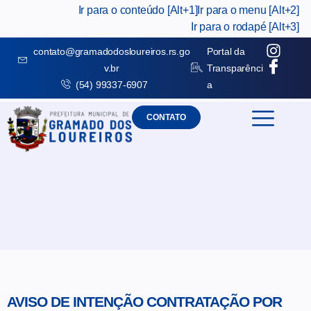
Ir para o conteúdo [Alt+1]
Ir para o menu [Alt+2]
Ir para o rodapé [Alt+3]
contato@gramadodosloureiros.rs.go
Portal da
v.br
Transparênci
(54) 99337-6907
a
CONTATO
AVISO DE INTENÇÃO CONTRATAÇÃO POR