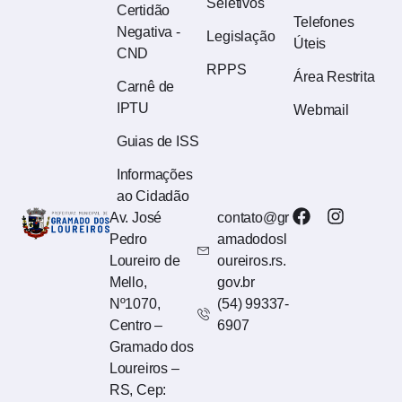
Seletivos
Certidão
Telefones
Negativa -
Legislação
Úteis
CND
RPPS
Área Restrita
Carnê de
IPTU
Webmail
Guias de ISS
Informações
ao Cidadão
Av. José
contato@gr
Pedro
amadodosl
Loureiro de
oureiros.rs.
Mello,
gov.br
Nº1070,
(54) 99337-
Centro –
6907
Gramado dos
Loureiros –
RS, Cep: