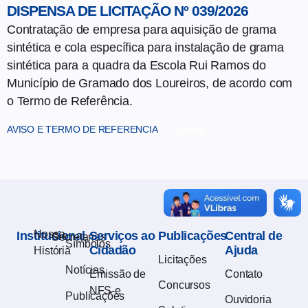
DISPENSA DE LICITAÇÃO Nº 039/2026
Contratação de empresa para aquisição de grama
sintética e cola específica para instalação de grama
sintética para a quadra da Escola Rui Ramos do
Município de Gramado dos Loureiros, de acordo com
o Termo de Referência.
AVISO E TERMO DE REFERENCIA
Baixar
Nossa
Institucional
Serviços ao
Publicações
Central de
Secretarias
Símbolos
Cidadão
Ajuda
História
Licitações
Notícias
Emissão de
Contato
Concursos
NFS-e
Publicações
Ouvidoria