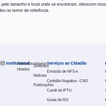
e pelo tamanho e local onde se encontram, oferecem risc
es no termo de referência.
Institucional
Serviços ao Cidadão
Nossa
Secretarias
Símbolos
História
Emissão de NFS-e
Notícias
Certidão Negativa - CND
Publicações
Carnê de IPTU
Guias de ISS