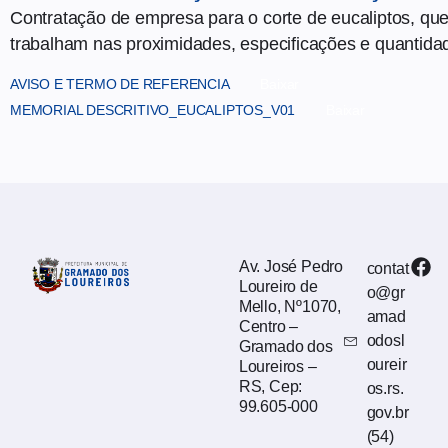
Contratação de empresa para o corte de eucaliptos, qu
trabalham nas proximidades, especificações e quantidad
AVISO E TERMO DE REFERENCIA
Baixar
MEMORIAL DESCRITIVO_EUCALIPTOS_V01
Baixar
Av. José Pedro
contat
Loureiro de
o@gr
Mello, Nº1070,
amad
Centro –
odosl
Gramado dos
oureir
Loureiros –
RS, Cep:
os.rs.
99.605-000
gov.br
(54)