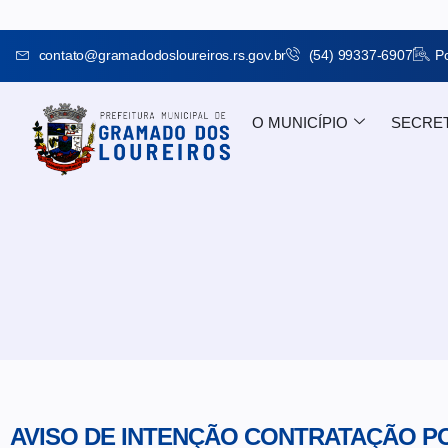
contato@gramadodosloureiros.rs.gov.br
(54) 99337-6907
Po
O MUNICÍPIO
SECRE
AVISO DE INTENÇÃO CONTRATAÇÃO POR