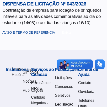
DISPENSA DE LICITAÇÃO Nº 043/2026
Contratação de empresa para locação de brinquedos
infláveis para as atividades comemorativas ao dia do
estudante (14/08) e ao dia das crianças (16/10).
AVISO E TERMO DE REFERENCIA
Baixar
Nossa
Institucional
Serviços ao
Publicações
Central de
Secretarias
Símbolos
Cidadão
Ajuda
História
Licitações
Notícias
Emissão de
Contato
Concursos
NFS-e
Publicações
Ouvidoria
Seletivos
Certidão
Telefones
Negativa -
Legislação
Úteis