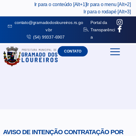
Ir para o conteúdo [Alt+1]
Ir para o menu [Alt+2]
Ir para o rodapé [Alt+3]
contato@gramadodosloureiros.rs.go
Portal da
v.br
Transparênci
(54) 99337-6907
a
CONTATO
AVISO DE INTENÇÃO CONTRATAÇÃO POR