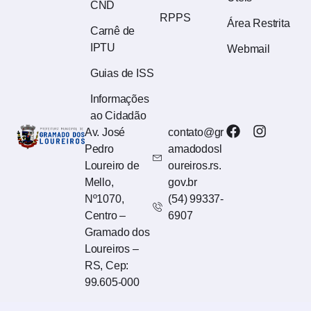
CND
RPPS
Área Restrita
Carnê de
IPTU
Webmail
Guias de ISS
Informações
ao Cidadão
Av. José
contato@gr
Pedro
amadodosl
Loureiro de
oureiros.rs.
Mello,
gov.br
Nº1070,
(54) 99337-
Centro –
6907
Gramado dos
Loureiros –
RS, Cep:
99.605-000