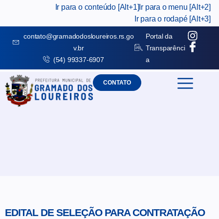
Ir para o conteúdo [Alt+1]
Ir para o menu [Alt+2]
Ir para o rodapé [Alt+3]
contato@gramadodosloureiros.rs.go
Portal da
v.br
Transparênci
(54) 99337-6907
a
CONTATO
EDITAL DE SELEÇÃO PARA CONTRATAÇÃO