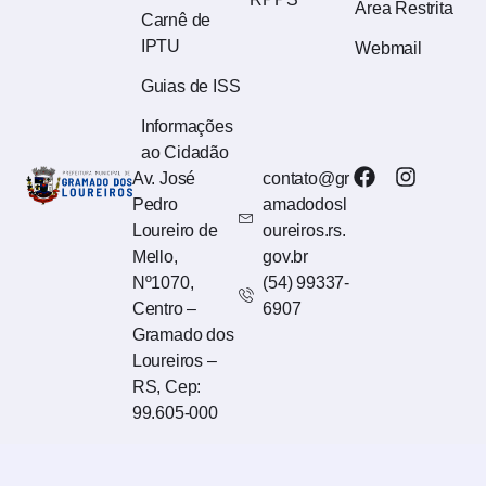
Área Restrita
Carnê de
IPTU
Webmail
Guias de ISS
Informações
ao Cidadão
Av. José
contato@gr
Pedro
amadodosl
Loureiro de
oureiros.rs.
Mello,
gov.br
Nº1070,
(54) 99337-
Centro –
6907
Gramado dos
Loureiros –
RS, Cep:
99.605-000