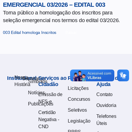
EMERGENCIAL 03/2026 – EDITAL 003
Torna público a homologação dos inscritos para
seleção emergencial nos termos do edital 03/2026.
003 Edital homologa Inscritos
Baixar
Nossa
Institucional
Serviços ao
Publicações
Central de
Secretarias
Símbolos
Cidadão
Ajuda
História
Licitações
Notícias
Emissão de
Contato
Concursos
NFS-e
Publicações
Ouvidoria
Seletivos
Certidão
Telefones
Negativa -
Legislação
Úteis
CND
RPPS