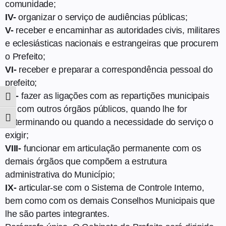
comunidade;
IV-
organizar o serviço de audiências públicas;
V-
receber e encaminhar as autoridades civis, militares
e eclesiásticas nacionais e estrangeiras que procurem
o Prefeito;
VI-
receber e preparar a correspondência pessoal do
prefeito;
VII-
fazer as ligações com as repartições municipais
Alternar Alto Contraste
ou com outros órgãos públicos, quando lhe for
Alternar Tamanho Da Fonte
determinando ou quando a necessidade do serviço o
exigir;
VIII-
funcionar em articulação permanente com os
demais órgãos que compõem a estrutura
administrativa do Município;
IX-
articular-se com o Sistema de Controle Interno,
bem como com os demais Conselhos Municipais que
lhe são partes integrantes.