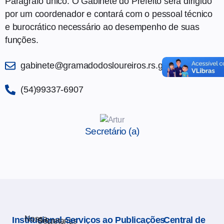
Parágrafo único. O Gabinete do Prefeito será dirigido
por um coordenador e contará com o pessoal técnico
e burocrático necessário ao desempenho de suas
funções.
gabinete@gramadodosloureiros.rs.gov.br
(54)99337-6907
Secretário (a)
Nossa
Institucional
Serviços ao
Publicações
Central de
Secretarias