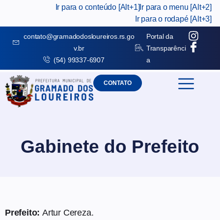
Ir para o conteúdo [Alt+1]
Ir para o menu [Alt+2]
Ir para o rodapé [Alt+3]
contato@gramadodosloureiros.rs.go
Portal da
v.br
Transparênci
(54) 99337-6907
a
CONTATO
Gabinete do Prefeito
Prefeito:
Artur Cereza.