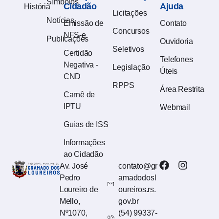
Símbolos
Cidadão
Ajuda
História
Licitações
Notícias
Emissão de
Contato
Concursos
NFS-e
Publicações
Ouvidoria
Seletivos
Certidão
Telefones
Negativa -
Legislação
Úteis
CND
RPPS
Área Restrita
Carnê de
IPTU
Webmail
Guias de ISS
Informações
ao Cidadão
Av. José
contato@gr
Pedro
amadodosl
Loureiro de
oureiros.rs.
Mello,
gov.br
Nº1070,
(54) 99337-